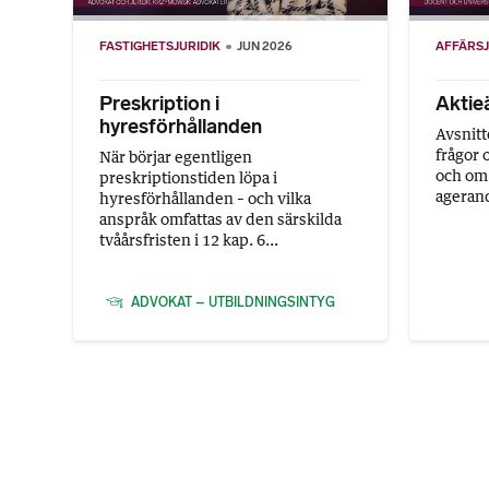
FASTIGHETSJURIDIK
JUN 2026
AFFÄRSJ
Preskription i
Aktieä
hyresförhållanden
Avsnitt
frågor 
När börjar egentligen
och om 
preskriptionstiden löpa i
agerand
hyresförhållanden – och vilka
anspråk omfattas av den särskilda
tvåårsfristen i 12 kap. 6...
ADVOKAT – UTBILDNINGSINTYG