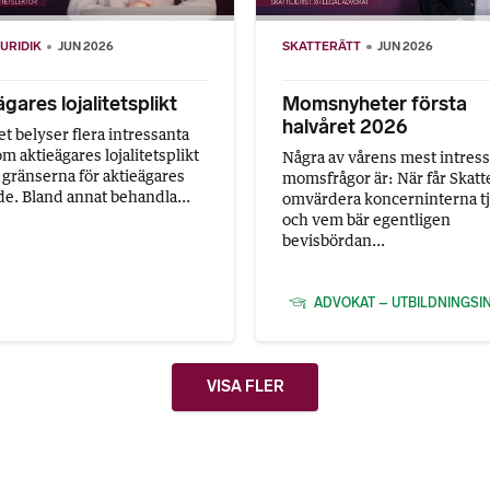
URIDIK
JUN 2026
SKATTERÄTT
JUN 2026
gares lojalitetsplikt
Momsnyheter första
halvåret 2026
et belyser flera intressanta
om aktieägares lojalitetsplikt
Några av vårens mest intres
gränserna för aktieägares
momsfrågor är: När får Skatt
e. Bland annat behandla...
omvärdera koncerninterna tj
och vem bär egentligen
bevisbördan...
ADVOKAT – UTBILDNINGSI
VISA FLER