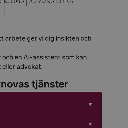
tt arbete ger vi dig insikten och
r och en AI-assistent som kan
 eller advokat.
xnovas tjänster
▼
▼