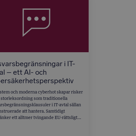
varsbegränsningar i IT-
al – ett AI- och
ersäkerhetsperspektiv
stem och moderna cyberhot skapar risker
 storleksordning som traditionella
rsbegränsningsklausuler i IT-avtal sällan
nstruerade att hantera. Samtidigt
änker ett alltmer tvingande EU-rättsligt
verk – med AI Act, Cyber Resilience Act
IS 2-direktivet i spetsen – parternas frihet