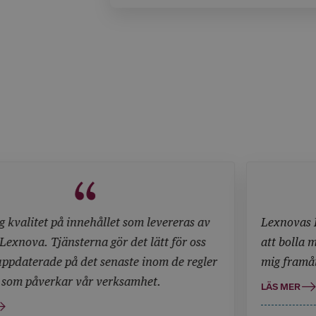
ofta den centrala frågan om vad som krävs
att ett meddelande ska anses vara
preskriptionsbrytande. Johan Wingmark 
Panagiotis Eleftheriadis ger sin analys, mo
bakgrund av en färsk hovrättsdom.
s av
Lexnovas Legal Assistant är som att ha en koll
oss
att bolla med. Den ger mig snabb info som hjäl
egler
mig framåt i mitt arbete.
LÄS MER