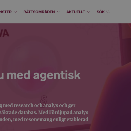
NSTER
RÄTTSOMRÅDEN
AKTUELLT
SÖK
nu med agentisk
ig med research och analys och ger
tssäkrade databas. Med
Fördjupad analys
renden, med resonemang enligt etablerad