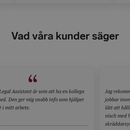
 för
Martin Borgeke redovisar här de senare årens
att f
lagstiftningsåtgärder och fokuserar särskilt på
Lindb
och
det som har skett under den allra senaste
ansva
t
tiden.
både 
Martin Borgeke
i den
Vad våra kunder säger
ega
Jag rekommenderar Lexnova till alla jurister s
per
jobbar inom ett särskilt rättsområde, det är väld
lätt att hålla sig uppdaterad inom just sin egen
nisch med hjälp av den heltäckande,
skräddarsydda bevakningen. Det är verkligen e