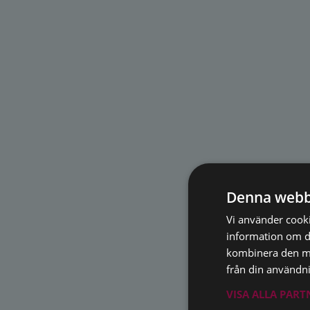
Denna webb
Vi använder cookie
information om d
kombinera den me
från din användni
VISA ALLA PAR