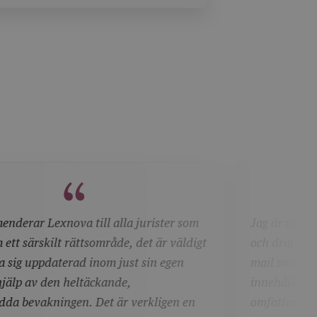
ördela ansvar genom avtalet. Agne
erg och Rebecka Undén analyserar hur
rsbegränsningar bör utformas för att vara
kommersiellt rimliga och rättsligt hållbara
na nya verklighet.
om
Jag är nöjd med utbudet inom mina rättsområde
igt
och drar nytta av regelbundna uppdateringar per
mail samt finner stöd i det mer djupgående
innehållet. För alla som letar efter en pålitlig och
n
omfattande resurs för att stödja sin juridiska