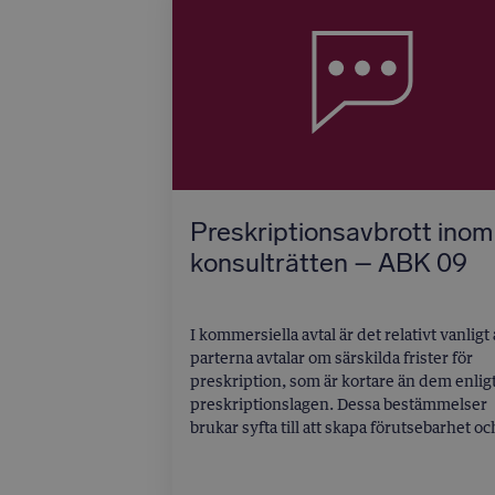
Preskriptionsavbrott inom
konsulträtten – ABK 09
I kommersiella avtal är det relativt vanligt 
parterna avtalar om särskilda frister för
preskription, som är kortare än dem enlig
preskriptionslagen. Dessa bestämmelser
brukar syfta till att skapa förutsebarhet oc
säkerställa snabb hantering av anspråk. I
entreprenad- och konsultavtal uppkomm