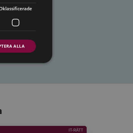
Oklassificerade
PTERA ALLA
a
IT-RÄTT