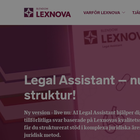
VARFÖR LEXNOVA
TJÄ
Legal Assistant – 
struktur!
Ny version – live nu:
AI Legal Assistant hjälper d
tillförlitliga svar baserade på Lexnovas kvalite
får du strukturerat stöd i komplexa juridiska ä
juridisk metod.