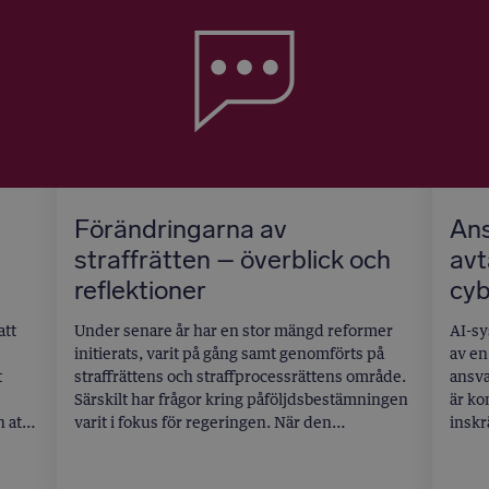
Förändringarna av
Ans
straffrätten – överblick och
avt
reflektioner
cyb
att
Under senare år har en stor mängd reformer
AI-sy
initierats, varit på gång samt genomförts på
av en
t
straffrättens och straffprocessrättens område.
ansva
Särskilt har frågor kring påföljdsbestämningen
är ko
h att
varit i fokus för regeringen. När den
inskr
innevarande mandatperioden nu närmar sig
regel
er
sitt slut är lagstiftningstakten mycket hög.
och N