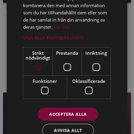
kombinera den med annan information
FAMILJERÄTT
MAJ 2026
som du har tillhandahållit dem eller som
de har samlat in från din användning av
HD om preskriptionsavbrott i bouppteckning
deras tjänster.
Läs mer
– samt aktuella avgöranden om bodelning,
VISA ALLA PARTNERS
(1661) →
testamente och avtal från hovrätt och
tingsrätt
Strikt
Prestanda
Inriktning
När blir en gammal skuld plötsligt aktiv igen – bara för att
nödvändigt
den råkar stå i en bouppteckning? Och var går egentligen
gränsen mellan ett ...
ADVOKAT – UTBILDNINGSINTYG
Funktioner
Oklassificerade
ACCEPTERA ALLA
AVVISA ALLT