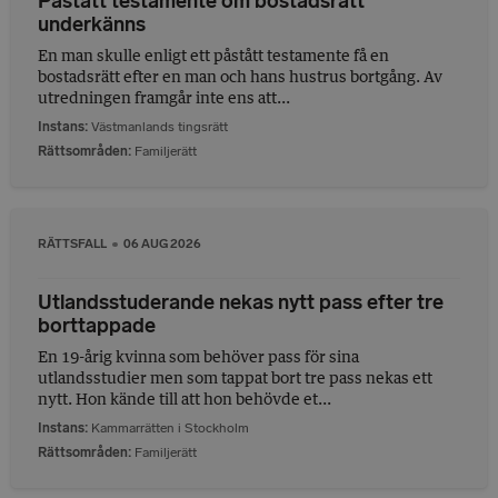
Påstått testamente om bostadsrätt
underkänns
En man skulle enligt ett påstått testamente få en
bostadsrätt efter en man och hans hustrus bortgång. Av
utredningen framgår inte ens att...
Instans
Västmanlands tingsrätt
Rättsområden
Familjerätt
RÄTTSFALL
06 AUG 2026
Utlandsstuderande nekas nytt pass efter tre
borttappade
En 19-årig kvinna som behöver pass för sina
utlandsstudier men som tappat bort tre pass nekas ett
nytt. Hon kände till att hon behövde et...
Instans
Kammarrätten i Stockholm
Rättsområden
Familjerätt