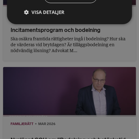
VISA DETALJER
FAMILJERÄTT
APR 2026
Incitamentsprogram och bodelning
Ska osäkra framtida rättigheter ingå i bodelning? Hur ska
de värderas vid brytdagen? Är tilläggsbodelning en
nödvändig lösning? Advokat M...
FAMILJERÄTT
MAR 2026