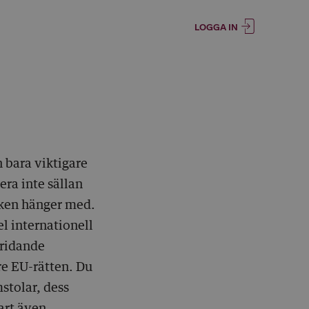
LOGGA IN
n bara viktigare
era inte sällan
diken hänger med.
l internationell
kridande
are EU-rätten. Du
stolar, dess
art även