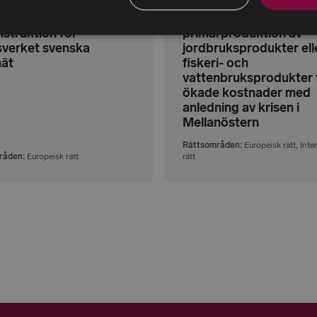
dning om ändring i
Förordning om statligt
dningen (2025:782)
till företag inom
nstruktion för
primärproduktion av
sverket svenska
jordbruksprodukter ell
nät
fiskeri- och
vattenbruksprodukter 
ökade kostnader med
anledning av krisen i
Mellanöstern
Rättsområden
Europeisk rätt
,
Inte
råden
Europeisk rätt
rätt