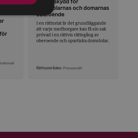
 stöd
Stärkt skydd för
domstolarnas och domarnas
oberoende
er
I en rättsstat är det grundläggande
att varje medborgare kan få sin sak
för
prövad i en rättvis rättegång av
oberoende och opartiska domstolar.
rnationell
Rättsområden
Processrätt