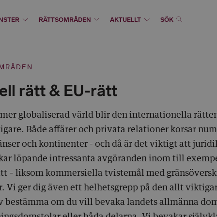
NSTER
RÄTTSOMRÅDEN
AKTUELLT
SÖK
MRÅDEN
ell rätt & EU-rätt
t mer globaliserad värld blir den internationella rätte
igare. Både affärer och privata relationer korsar num
nser och kontinenter - och då är det viktigt att juri
kar löpande intressanta avgöranden inom till exempe
ätt – liksom kommersiella tvistemål med gränsövers
. Vi ger dig även ett helhetsgrepp på den allt viktig
lv bestämma om du vill bevaka landets allmänna dom
ningsdomstolar eller båda delarna. Vi bevakar självkl