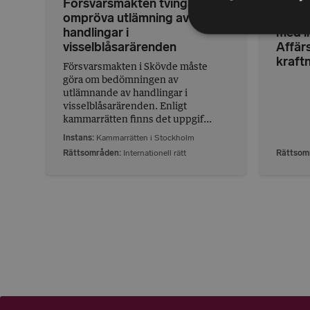
Försvarsmakten tvingas
Föror
ompröva utlämning av
föror
handlingar i
med i
visselblåsarärenden
Affär
kraft
Försvarsmakten i Skövde måste
göra om bedömningen av
utlämnande av handlingar i
visselblåsarärenden. Enligt
kammarrätten finns det uppgif...
Instans
Kammarrätten i Stockholm
Rättsområden
Internationell rätt
Rättsom