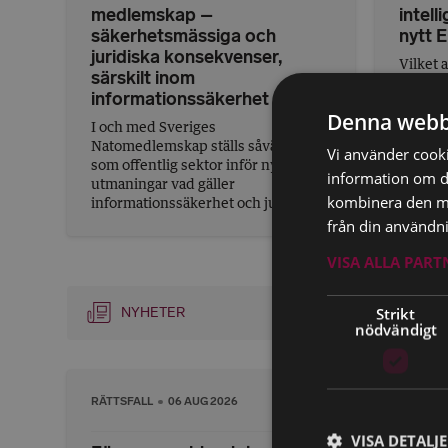
medlemskap –
intell
säkerhetsmässiga och
nytt E
juridiska konsekvenser,
Vilket 
särskilt inom
utveckl
informationssäkerhet
använd
Denna webb
föresla
I och med Sveriges
skadest
Natomedlemskap ställs såväl privat
Vi använder cookie
som offentlig sektor inför nya
information om d
utmaningar vad gäller
kombinera den me
informationssäkerhet och jurid...
från din användni
VISA ALLA PAR
Strikt
NYHETER
nödvändigt
RÄTTSFALL
06 AUG 2026
LAGSTIF
VISA DETALJ