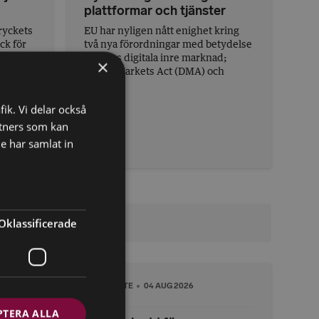
plattformar och tjänster
ryckets
EU har nyligen nått enighet kring
ck för
två nya förordningar med betydelse
ler
för EU:s digitala inre marknad;
×
Digital Markets Act (DMA) och
Digita...
fik. Vi delar också
tners som kan
e har samlat in
Oklassificerade
FÖRARBETE
04 AUG 2026
PTERA ALLA