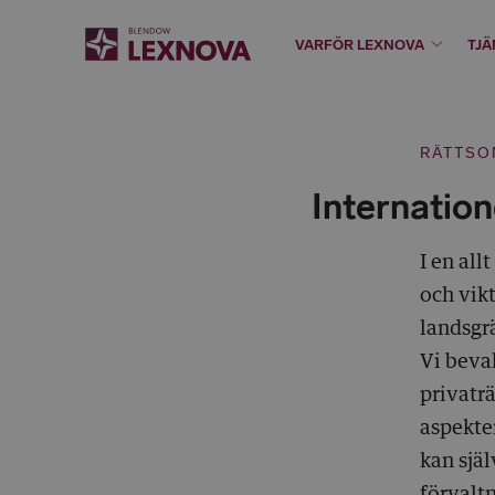
VARFÖR LEXNOVA
TJÄ
RÄTTSO
Internation
I en all
och vikt
landsgrä
Vi beva
privatr
aspekter
kan sjä
förvalt