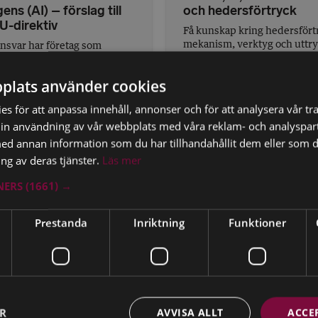
igens (AI) – förslag till
och hedersförtryck
U-direktiv
Få kunskap kring hedersfört
mekanism, verktyg och uttry
ansvar har företag som
att undvika att – medvetet el
ar och säljer AI mot
omedvetet – ursäkta och
are? EU-kommissionen har
plats använder cookies
upprätthåll...
git ett direktiv om
åndsansvar gäl...
s för att anpassa innehåll, annonser och för att analysera vår tra
in användning av vår webbplats med våra reklam- och analyspar
d annan information som du har tillhandahållit dem eller som d
ng av deras tjänster.
Läs mer
TNERS
(1661) →
Prestanda
Inriktning
Funktioner
TNING
04 AUG 2026
LAGSTIFTNING
04 AUG 2026
ER
AVVISA ALLT
ACCE